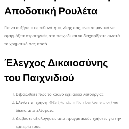
Αποδοτική Ρουλέτα
Για να αυξήσετε τις πιθανότητες νίκης σας, είναι σημαντικό να
εφαρμόζετε στρατηγικές στο παιχνίδι και να διαχειρίζεστε σωστά
το χρηματικό σας ποσό.
Έλεγχος Δικαιοσύνης
του Παιχνιδιού
Βεβαιωθείτε πως το καζίνο έχει άδεια λειτουργίας.
Ελέγξτε τη χρήση RNG (Random Number Generator) για
δίκαια αποτελέσματα.
Διαβάστε αξιολογήσεις από πραγματικούς χρήστες για την
εμπειρία τους.