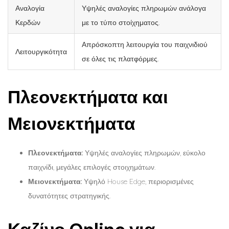
Αναλογία
Υψηλές αναλογίες πληρωμών ανάλογα
Κερδών
με το τύπο στοίχηματος.
Απρόσκοπτη λειτουργία του παιχνιδιού
Λειτουργικότητα
σε όλες τις πλατφόρμες.
Πλεονεκτήματα και
Μειονεκτήματα
Πλεονεκτήματα:
Υψηλές αναλογίες πληρωμών, εύκολο
παιχνίδι, μεγάλες επιλογές στοιχημάτων.
Μειονεκτήματα:
Υψηλό House Edge, περιορισμένες
δυνατότητες στρατηγικής.