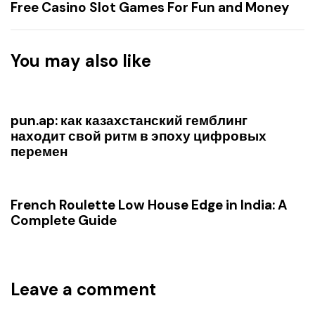
x
Free Casino Slot Games For Fun and Money
u
t
s
A
A
r
You may also like
r
t
t
i
9 hours ago
Uncategorized
i
c
c
l
pun.ap: как казахстанский гемблинг
l
e
находит свой ритм в эпоху цифровых
e
перемен
10 hours ago
Uncategorized
French Roulette Low House Edge in India: A
Complete Guide
Leave a comment