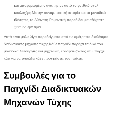
και απαγορευμένης αγάπης με αυτό το γοτθικό στυλ
κουλοχέρη.Με την συναρπαστική ιστορία και τα μοναδικά
ιδιότητες, το Αθάνατη Ρομαντική παραδίδει μια αξέχαστη
gaming εμπειρία.
Αυτά είναι μόλις λίγα παραδείγματα από τις αμέτρητες διαθέσιμες
διαδικτυακές μηχανές τύχης.Κάθε παιχνίδι παρέχει τα δικά του
μοναδικά λειτουργίες και μηχανικές, εξασφαλίζοντας ότι υπάρχει
κάτι για να ταιριάξει κάθε προτιμήσεις του παίκτη.
Συμβουλές για το
Παιχνίδι Διαδικτυακών
Μηχανών Τύχης