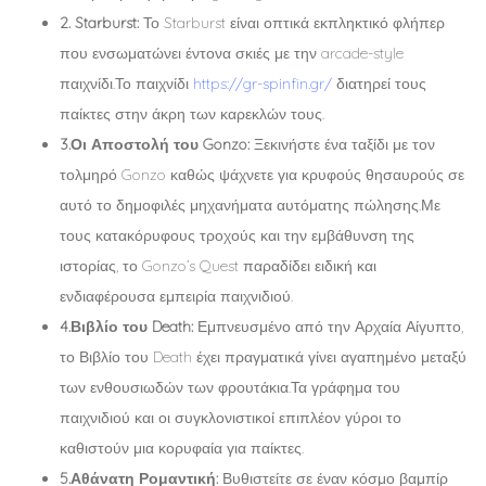
2. Starburst:
Το Starburst είναι οπτικά εκπληκτικό φλήπερ
που ενσωματώνει έντονα σκιές με την arcade-style
παιχνίδι.Το παιχνίδι
https://gr-spinfin.gr/
διατηρεί τους
παίκτες στην άκρη των καρεκλών τους.
3.Οι Αποστολή του Gonzo:
Ξεκινήστε ένα ταξίδι με τον
τολμηρό Gonzo καθώς ψάχνετε για κρυφούς θησαυρούς σε
αυτό το δημοφιλές μηχανήματα αυτόματης πώλησης.Με
τους κατακόρυφους τροχούς και την εμβάθυνση της
ιστορίας, το Gonzo’s Quest παραδίδει ειδική και
ενδιαφέρουσα εμπειρία παιχνιδιού.
4.Βιβλίο του Death:
Εμπνευσμένο από την Αρχαία Αίγυπτο,
το Βιβλίο του Death έχει πραγματικά γίνει αγαπημένο μεταξύ
των ενθουσιωδών των φρουτάκια.Τα γράφημα του
παιχνιδιού και οι συγκλονιστικοί επιπλέον γύροι το
καθιστούν μια κορυφαία για παίκτες.
5.Αθάνατη Ρομαντική:
Βυθιστείτε σε έναν κόσμο βαμπίρ