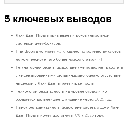
5 ключевых выводов
Лаки Джет Играть привлекает игроков уникальной
системой джет‑бонусов.
Платформа уступает Volta казино по количеству слотов,
но компенсирует это более низкой ставкой RTP.
Регуляторная база в Казахстане уже позволяет работать
с лицензированными онлайн‑казино, однако отсутствие
лицензии у Лаки Джет играет играет роль.
Технологии безопасности на уровне отрасли, но
ожидается дальнейшее улучшение через 2025 год.
Рынок онлайн‑казино в Казахстане растёт, и доля Лаки
Джет Играть может достигнуть 18% к 2025 году.