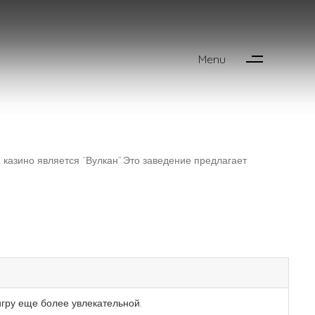
Menu
казино является “Вулкан”.Это заведение предлагает
игру еще более увлекательной.