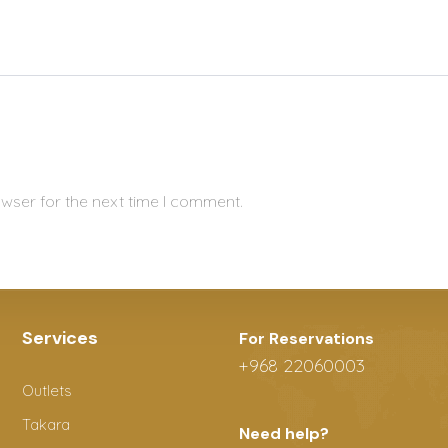
wser for the next time I comment.
Services
For Reservations
+968 22060003
Outlets
Takara
Need help?