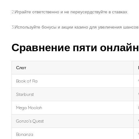
2.Играйте ответственно и не переусердствуйте в ставках.
3.Используйте бонусы и акции казино для увеличения шансов
Сравнение пяти онлайн
Слот
Book of Ra
Starburst
Mega Moolah
Gonzo’s Quest
Bonanza