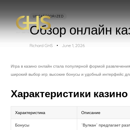
Skip
Skip
PUBLISHED
Author
Published
links
to
IN:
on:
UNCATEGORIZED
primary
Обзор онлайн ка
navigation
Skip
to
Richard GHS
June 1, 2026
content
Игра в казино онлайн стала популярной формой развлечения 
широкий выбор игр, высокие бонусы и удобный интерфейс для
Характеристики казино
Характеристика
Описание
Бонусы
“Вулкан” предлагает раз