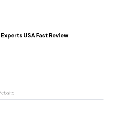
 Experts USA Fast Review