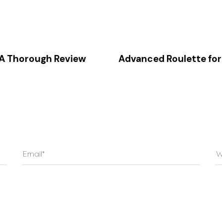
i
c
l
e
8 hours ago
Uncategorized
: A Thorough Review
Advanced Roulette for