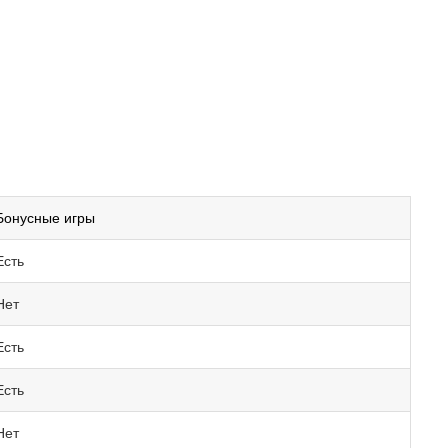
Бонусные игры
Есть
Нет
Есть
Есть
Нет