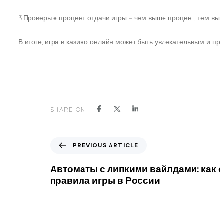
3.Проверьте процент отдачи игры – чем выше процент, тем в
В итоге, игра в казино онлайн может быть увлекательным и п
SHARE ON
P
PREVIOUS ARTICLE
r
e
Автоматы с липкими вайлдами: как
v
правила игры в России
i
o
u