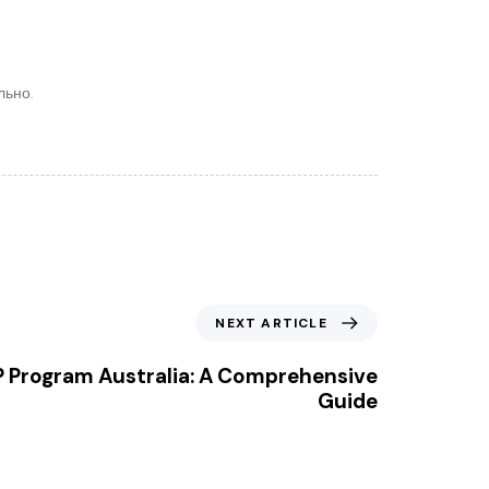
льно.
NEXT ARTICLE
P Program Australia: A Comprehensive
Guide