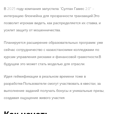
В 2025 году компания запустила “Султан Гамес 2.0” –
интеграцию блокчейна для прозрачности транзакций.Это
позволит игрокам видеть, как распределяется их ставка, и
усилит защиту от мошенничества.
Планируется расширение образовательных программ: уже
сейчас сотрудничество с казахстанскими колледжами по
курсам управления рисками и финансовой грамотности.В
будущем это может стать моделью для отрасли.
Идея геймификации в реальном времени тоже в
разработке.Пользователи смогут участвовать в квестах, за
выполнение заданий получать бонусы и уникальные призы,
создавая ощущение живого участия.