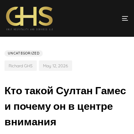
Skip
Skip
links
to
primary
To
navigation
na
Skip
PUBLISHED
Author
Published
to
IN:
on:
content
UNCATEGORIZED
Richard GHS
May 12, 2026
Кто такой Султан Гамес
и почему он в центре
внимания