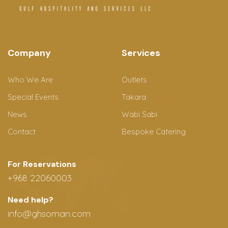
Company
Services
Who We Are
Outlets
Special Events
Takara
News
Wabi Sabi
Contact
Bespoke Catering
For Reservations
+968 22060003
Need help?
info@ghsoman.com