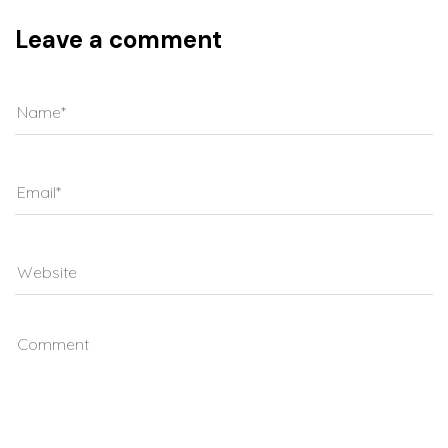
Leave a comment