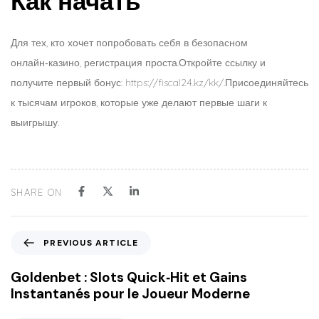
Как начать
Для тех, кто хочет попробовать себя в безопасном
онлайн‑казино, регистрация проста.Откройте ссылку и
получите первый бонус: https://fiscal24.kz/kk/.Присоединяйтесь
к тысячам игроков, которые уже делают первые шаги к
выигрышу.
SHARE ON
P
PREVIOUS ARTICLE
r
e
Goldenbet : Slots Quick‑Hit et Gains
v
Instantanés pour le Joueur Moderne
i