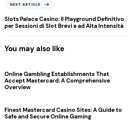
o
N
NEXT ARTICLE
u
e
s
x
Slots Palace Casino: Il Playground Definitivo
A
t
per Sessioni di Slot Brevi e ad Alta Intensità
r
A
t
r
i
t
You may also like
c
i
l
c
3 hours ago
Uncategorized
e
l
e
Online Gambling Establishments That
Accept Mastercard: A Comprehensive
Overview
13 hours ago
Uncategorized
Finest Mastercard Casino Sites: A Guide to
Safe and Secure Online Gaming