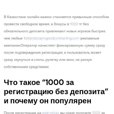
В Казахстане онлайн‑казино становятся привычным способом
провести свободное время, а бонусы в 1000 тг без
обязательного депозита привлекают новых игроков быстрее,
чем любые
fotilandscapingandcontracting.com
рекламные
кампании.Оператор начисляет фиксированную сумму сразу
после подтверждения регистрации, и пользователь может
сразу окунуться в слоты, рулетку или кено, не рискуя
собственными средствами.
Что такое “1000 за
регистрацию без депозита”
и почему он популярен
После регистрации на
east-otis.kz
вы сразу получите 1000 за