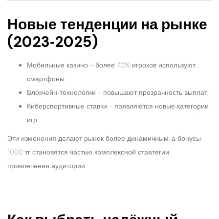
Новые тенденции на рынке
(2023‑2025)
Мобильные казино – более 70% игроков используют
смартфоны.
Блокчейн‑технологии – повышают прозрачность выплат.
Киберспортивные ставки – появляются новые категории
игр.
Эти изменения делают рынок более динамичным, а бонусы
1000 тг становятся частью комплексной стратегии
привлечения аудитории.