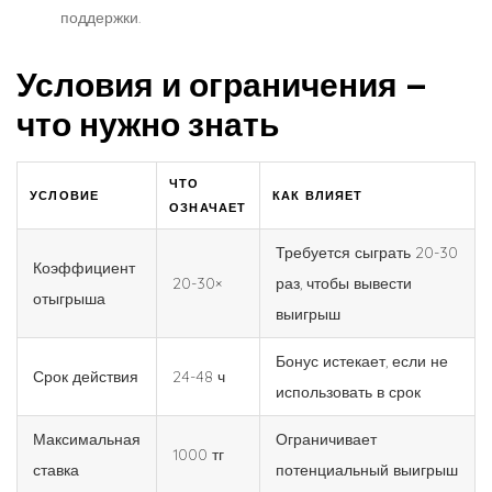
поддержки.
Условия и ограничения –
что нужно знать
ЧТО
УСЛОВИЕ
КАК ВЛИЯЕТ
ОЗНАЧАЕТ
Требуется сыграть 20-30
Коэффициент
20-30×
раз, чтобы вывести
отыгрыша
выигрыш
Бонус истекает, если не
Срок действия
24-48 ч
использовать в срок
Максимальная
Ограничивает
1000 тг
ставка
потенциальный выигрыш