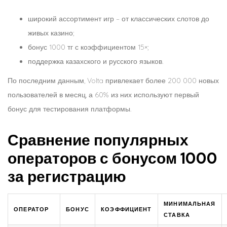
широкий ассортимент игр – от классических слотов до
живых казино;
бонус 1000 тг с коэффициентом 15×;
поддержка казахского и русского языков.
По последним данным, Volta привлекает более 200 000 новых
пользователей в месяц, а 60% из них используют первый
бонус для тестирования платформы.
Сравнение популярных
операторов с бонусом 1000
за регистрацию
МИНИМАЛЬНАЯ
ОПЕРАТОР
БОНУС
КОЭФФИЦИЕНТ
СТАВКА