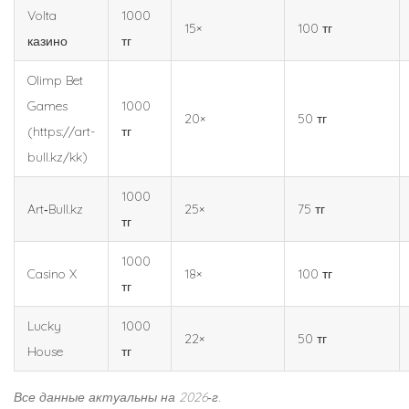
Volta
1000
15×
100 тг
казино
тг
Olimp Bet
Games
1000
20×
50 тг
(https://art-
тг
bull.kz/kk)
1000
Art‑Bull.kz
25×
75 тг
тг
1000
Casino X
18×
100 тг
тг
Lucky
1000
22×
50 тг
House
тг
Все данные актуальны на 2026‑г.