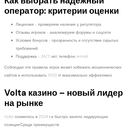
Как выбрать надёжный
оператор: критерии оценки
Лицензия – проверяем наличие у регулятора.
Отзывы игроков – анализируем форумы и соцсети.
Условия бонусов – прозрачность и отсутствие скрытых
требований.
Поддержка – 24/7, чат, телефон, e‑mail.
Соблюдая эти правила, игрок может избежать мошеннических
сайтов и использовать 1000 тг максимально эффективно.
Volta казино – новый лидер
на рынке
Volta появилось в 2024 г.и быстро заняло лидирующие
позиции.Среди преимуществ: