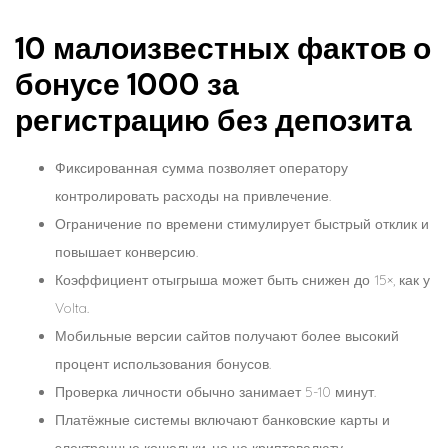
10 малоизвестных фактов о
бонусе 1000 за
регистрацию без депозита
Фиксированная сумма позволяет оператору
контролировать расходы на привлечение.
Ограничение по времени стимулирует быстрый отклик и
повышает конверсию.
Коэффициент отыгрыша может быть снижен до 15×, как у
Volta.
Мобильные версии сайтов получают более высокий
процент использования бонусов.
Проверка личности обычно занимает 5-10 минут.
Платёжные системы включают банковские карты и
электронные кошельки, но не криптовалюту.