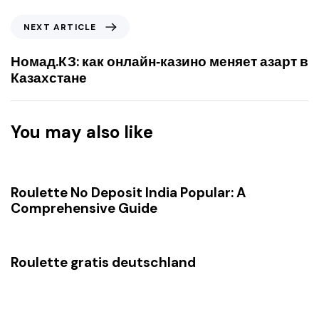
e
v
N
NEXT ARTICLE
i
e
o
x
Номад.КЗ: как онлайн‑казино меняет азарт в
u
t
Казахстане
s
A
A
r
r
t
You may also like
t
i
i
c
3 hours ago
Uncategorized
c
l
l
e
Roulette No Deposit India Popular: A
e
Comprehensive Guide
3 hours ago
Uncategorized
Roulette gratis deutschland