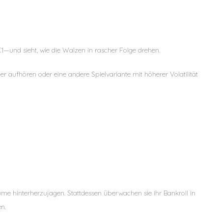
1—und sieht, wie die Walzen in rascher Folge drehen.
der aufhören oder eine andere Spielvariante mit höherer Volatilität
räume hinterherzujagen. Stattdessen überwachen sie ihr Bankroll in
n.