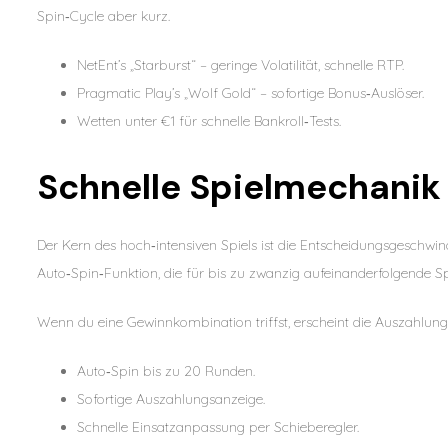
Spin‑Cycle aber kurz.
NetEnt’s „Starburst“ – geringe Volatilität, schnelle RTP.
Pragmatic Play’s „Wolf Gold“ – sofortige Bonus‑Auslöser.
Wetten unter €1 für schnelle Bankroll‑Tests.
Schnelle Spielmechanik
Der Kern des hoch‑intensiven Spiels ist die Entscheidungsgeschwindi
Auto‑Spin‑Funktion, die für bis zu zwanzig aufeinanderfolgende Spin
Wenn du eine Gewinnkombination triffst, erscheint die Auszahlung 
Auto‑Spin bis zu 20 Runden.
Sofortige Auszahlungsanzeige.
Schnelle Einsatzanpassung per Schieberegler.