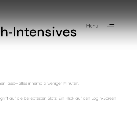
Menu
h‑Intensives
hen lässt—alles innerhalb weniger Minuten.
riff auf die beliebtesten Slots. Ein Klick auf den Login‑Screen