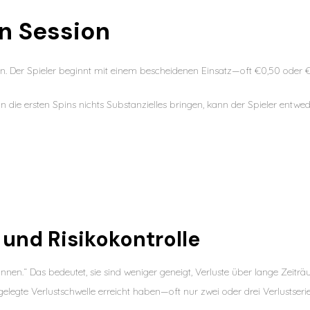
n Session
n. Der Spieler beginnt mit einem bescheidenen Einsatz—oft €0,50 oder €
nn die ersten Spins nichts Substanzielles bringen, kann der Spieler entwe
und Risikokontrolle
winnen.“ Das bedeutet, sie sind weniger geneigt, Verluste über lange Zeit
gelegte Verlustschwelle erreicht haben—oft nur zwei oder drei Verlustserie