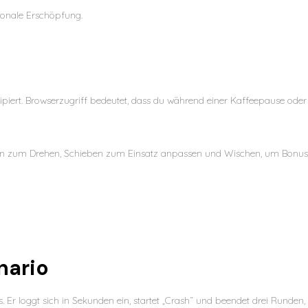
ionale Erschöpfung.
zipiert. Browserzugriff bedeutet, dass du während einer Kaffeepause ode
en zum Drehen, Schieben zum Einsatz anpassen und Wischen, um Bonus‑Fe
nario
. Er loggt sich in Sekunden ein, startet „Crash“ und beendet drei Rund