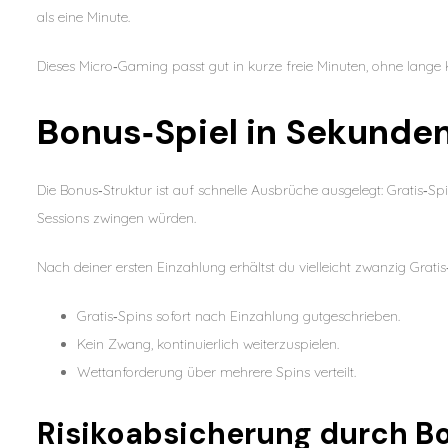
als eine Minute.
Dieses Micro‑Gaming passt gut in kurze freie Minuten, ohne lang
Bonus‑Spiel in Sekunde
Die Bonus‑Struktur ist auf schnelle Ausbrüche ausgelegt: Gratis‑S
Sessions zwingen würden.
Nach deiner ersten Einzahlung erhältst du vielleicht zwanzig Grati
Gratis‑Spins sofort nach Einzahlung gutgeschrieben.
Kein Zwang, kontinuierlich weiterzuspielen.
Wettanforderung über mehrere Spins verteilt.
Risikoabsicherung durch B