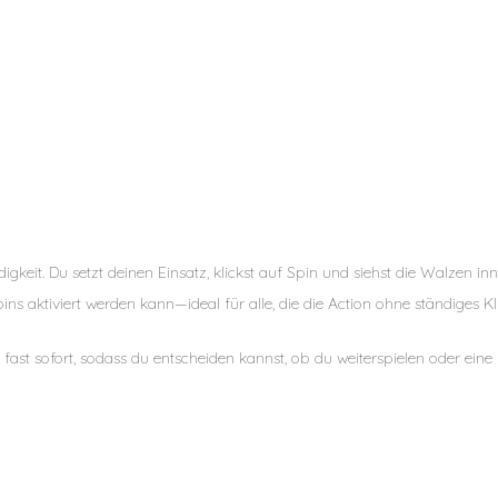
gkeit. Du setzt deinen Einsatz, klickst auf Spin und siehst die Walzen in
s aktiviert werden kann—ideal für alle, die die Action ohne ständiges Kli
fast sofort, sodass du entscheiden kannst, ob du weiterspielen oder eine