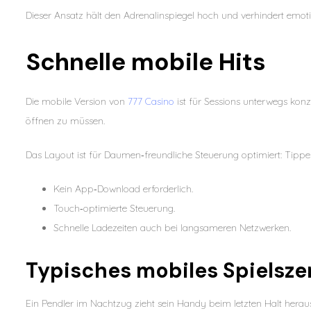
Dieser Ansatz hält den Adrenalinspiegel hoch und verhindert emot
Schnelle mobile Hits
Die mobile Version von
777 Casino
ist für Sessions unterwegs kon
öffnen zu müssen.
Das Layout ist für Daumen‑freundliche Steuerung optimiert: Tipp
Kein App‑Download erforderlich.
Touch‑optimierte Steuerung.
Schnelle Ladezeiten auch bei langsameren Netzwerken.
Typisches mobiles Spielsze
Ein Pendler im Nachtzug zieht sein Handy beim letzten Halt heraus