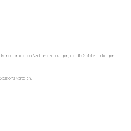
bt keine komplexen Wettanforderungen, die die Spieler zu langen
essions verteilen.