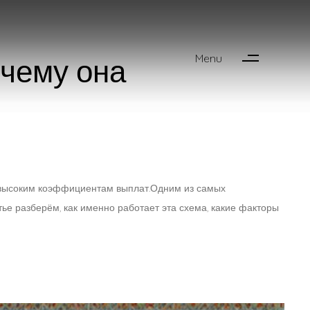
Menu
очему она
 высоким коэффициентам выплат.Одним из самых
тье разберём, как именно работает эта схема, какие факторы