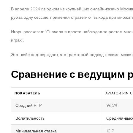
В апреле 2024 г.в одном из крупнейших онлайн‑казино Москвы
руб.за одну сессию, применяя стратегию “выхода при множите
Игорь рассказал: “Сначала я просто наблюдал за ростом множ
играх”.
Этот кейс подтверждает, что грамотный подход к схеме может
Сравнение с ведущим р
ПОКАЗАТЕЛЬ
AVIATOR PIN 
Средний RTP
96,5%
Волатильность
Средняя‑выс
Минимальная ставка
10 ₽