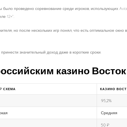
 было проведено соревнование среди игроков, использующих Aviator
ле 12×”.
ителя, но после нескольких игр понял, что есть оптимальное окно 
 принести значительный доход даже в короткие сроки.
оссийским казино Восток
UP СХЕМА
КАЗИНО ВОСТ
95,2%
окая
Средняя
50 ₽