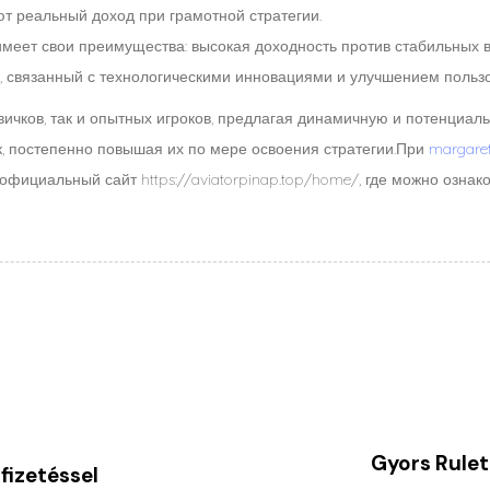
ют реальный доход при грамотной стратегии.
имеет свои преимущества: высокая доходность против стабильных 
, связанный с технологическими инновациями и улучшением пользо
вичков, так и опытных игроков, предлагая динамичную и потенциаль
ок, постепенно повышая их по мере освоения стратегии.При
margaret
фициальный сайт https://aviatorpinap.top/home/, где можно ознак
N
e
x
Gyors Rulet
fizetéssel
t