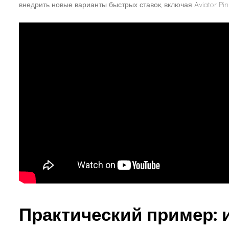
внедрить новые варианты быстрых ставок, включая Aviator Pin
Практический пример: 