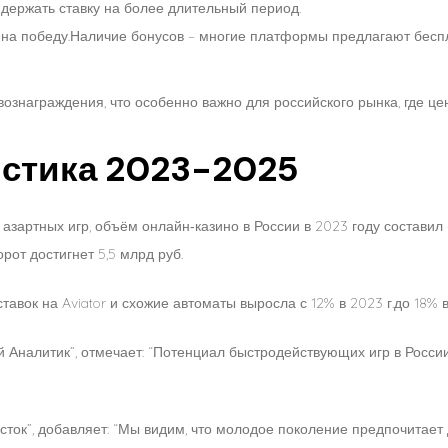
 держать ставку на более длительный период.
на победу.Наличие бонусов – многие платформы предлагают беспла
знаграждения, что особенно важно для российского рынка, где це
истика 2023-2025
ртных игр, объём онлайн‑казино в России в 2023 году составил 4,2
рот достигнет 5,5 млрд руб.
авок на Aviator и схожие автоматы выросла с 12% в 2023 г.до 18% в
й Аналитик”, отмечает: “Потенциал быстродействующих игр в Росси
осток”, добавляет: “Мы видим, что молодое поколение предпочита