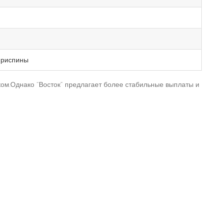
фриспины
иком.Однако “Восток” предлагает более стабильные выплаты и