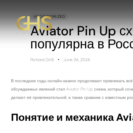
Skip
Skip
PUBLISHED
Author
Published
links
to
IN:
on:
UNCATEGORIZED
primary
Aviator Pin Up с
navigation
Skip
популярна в Рос
to
content
Richard GHS
June 26, 2026
В последние годы онлайн‑казино продолжают привлекать вс
обсуждаемых явлений стал Aviator Pin Up схема, который соч
делают её
привлекательной, а также сравним с известным ро
Понятие и механика Avi