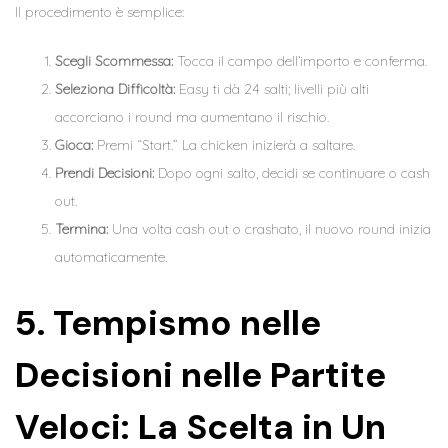
Il procedimento è semplice:
Scegli Scommessa:
Tocca il campo dell’importo e conferma.
Seleziona Difficoltà:
Easy ti dà 24 salti; livelli più alti
accorciano i round ma aumentano il rischio.
Gioca:
Premi “Start.” La chicken inizierà a saltare.
Prendi Decisioni:
Dopo ogni salto, decidi se continuare o cash
out.
Termina:
Una volta cash out o crashato, il nuovo round inizia
automaticamente.
5. Tempismo nelle
Decisioni nelle Partite
Veloci: La Scelta in Un