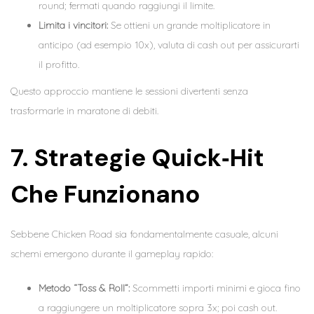
round; fermati quando raggiungi il limite.
Limita i vincitori:
Se ottieni un grande moltiplicatore in
anticipo (ad esempio 10x), valuta di cash out per assicurarti
il profitto.
Questo approccio mantiene le sessioni divertenti senza
trasformarle in maratone di debiti.
7. Strategie Quick‑Hit
Che Funzionano
Sebbene Chicken Road sia fondamentalmente casuale, alcuni
schemi emergono durante il gameplay rapido:
Metodo “Toss & Roll”:
Scommetti importi minimi e gioca fino
a raggiungere un moltiplicatore sopra 3x; poi cash out.