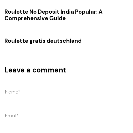
l
l
e
e
Roulette No Deposit India Popular: A
Comprehensive Guide
22 minutes ago
Uncategorized
Roulette gratis deutschland
Leave a comment