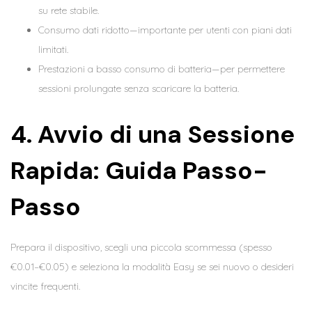
su rete stabile.
Consumo dati ridotto—importante per utenti con piani dati
limitati.
Prestazioni a basso consumo di batteria—per permettere
sessioni prolungate senza scaricare la batteria.
4. Avvio di una Sessione
Rapida: Guida Passo-
Passo
Prepara il dispositivo, scegli una piccola scommessa (spesso
€0.01–€0.05) e seleziona la modalità Easy se sei nuovo o desideri
vincite frequenti.