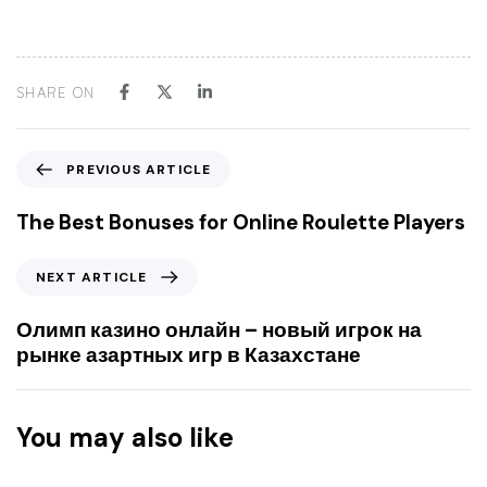
SHARE ON
P
PREVIOUS ARTICLE
r
e
The Best Bonuses for Online Roulette Players
v
i
N
NEXT ARTICLE
o
e
u
x
Олимп казино онлайн – новый игрок на
s
t
рынке азартных игр в Казахстане
A
A
r
r
t
t
You may also like
i
i
c
c
19 minutes ago
Uncategorized