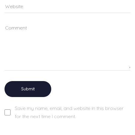
Save my name, email, and website in this browser
for the next time I comment.