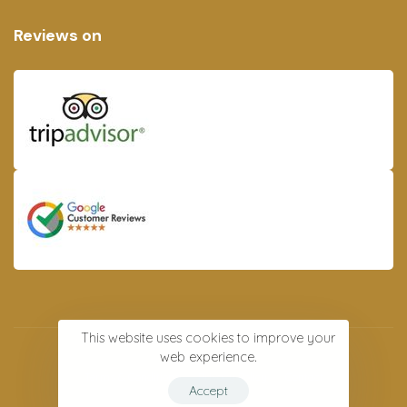
Reviews on
This website uses cookies to improve your
web experience.
Terms & Conditions
Privacy Policy
Contact
Accept