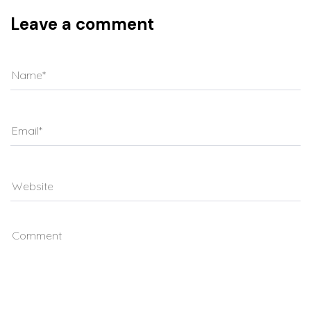
Leave a comment