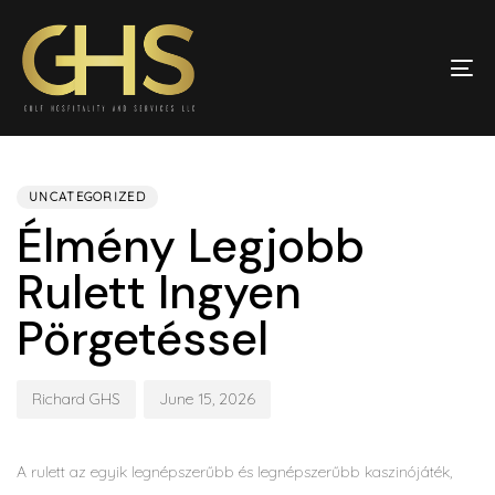
Skip
Skip
links
to
primary
To
navigation
na
Skip
PUBLISHED
Author
Published
to
IN:
on:
content
UNCATEGORIZED
Élmény Legjobb
Rulett Ingyen
Pörgetéssel
Richard GHS
June 15, 2026
A rulett az egyik legnépszerűbb és legnépszerűbb kaszinójáték,