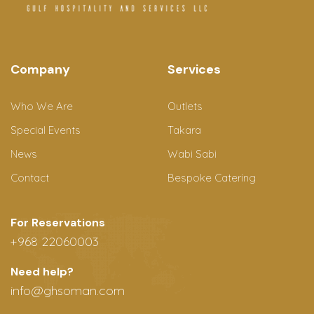
Company
Services
Who We Are
Outlets
Special Events
Takara
News
Wabi Sabi
Contact
Bespoke Catering
For Reservations
+968 22060003
Need help?
info@ghsoman.com