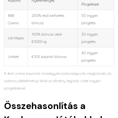
Kaszinó
Nyeremények
Pörgetések
888
200% első befizetés
50 ingyen
Casino
bónusz
pörgetés
100% bónusz akár
30 ingyen
LeoVegas
€1000-ig
pörgetés
40 ingyen
Unibet
€100 kaszinó bónusz
pörgetés
A fenti online kaszinók mindegyike biztonságos és megbízható, és
számos játékélményt kínál az élmény legjobb rulett ingyen
pörgetéseivel.
Összehasonlítás a