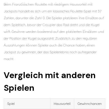
Beim Französischen Roulette mit niedrigem Hausvorteil mit
Jackpots handelt es sich um ein klassisches Roulette-Spiel mit 37
Zahlen, darunter die Zahl 0. Die Spieler platzieren ihre Einsätze auf
dem Spieltisch, bevor der Croupier das Rad dreht und die Kugel
wirft. Gewinne werden basierend auf den platzierten Einsätzen und
der Position der Kugel ausgezahlt. Zusätzlich zu den regulären
Auszahlungen können Spieler auch die Chance haben, einen
Jackpot zu gewinnen, der das Spielerlebnis noch aufregender
macht.
Vergleich mit anderen
Spielen
Spiel
Hausvorteil
Gewinnchancen