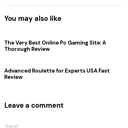
A
t
r
i
t
You may also like
c
i
l
c
6 hours ago
Uncategorized
e
l
e
The Very Best Online Pc Gaming Site: A
Thorough Review
6 hours ago
Uncategorized
Advanced Roulette for Experts USA Fast
Review
Leave a comment