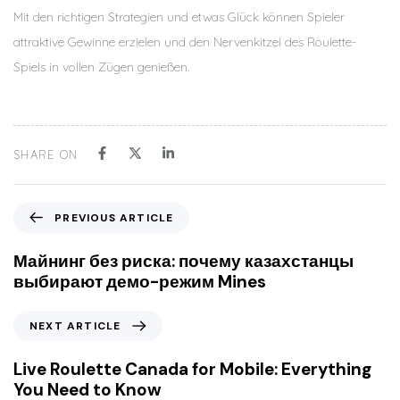
Mit den richtigen Strategien und etwas Glück können Spieler
attraktive Gewinne erzielen und den Nervenkitzel des Roulette-
Spiels in vollen Zügen genießen.
SHARE ON
P
PREVIOUS ARTICLE
r
e
Майнинг без риска: почему казахстанцы
v
выбирают демо-режим Mines
i
o
N
NEXT ARTICLE
u
e
s
x
Live Roulette Canada for Mobile: Everything
A
t
You Need to Know
r