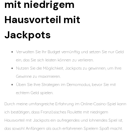
mit niedrigem
Hausvorteil mit
Jackpots
Verwalten Sie Ihr Budget vernünftig und setzen Sie nur Geld
ein, das Sie sich leisten können zu verlieren.
Nutzen Sie die Möglichkeit, Jackpots zu gewinnen, um Ihre
Gewinne zu maximieren.
Üben Sie Ihre Strategien im Demomodus, bevor Sie mit
echtem Geld spielen.
Durch meine umfangreiche Erfahrung im Online-Casino-Spiel kann
ich bestätigen, dass Französisches Roulette mit niedrigem
Hausvorteil mit Jackpots ein aufregendes und lohnendes Spiel ist,
das sowohl Anfängern als auch erfahrenen Spielern Spaß macht.