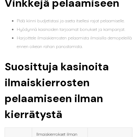
Vinkkejä pelaamiseen
Pidä kiinni budjetistasi ja aseta itsellesi rajat pelaamiselle.
Hyödynnä kasinoiden tarjoamat bonukset ja kampanjat.
Harjoittele ilmaiskierrosten pelaamista ilmaisilla demopeleillä
ennen oikean rahan panostamista.
Suosittuja kasinoita
ilmaiskierrosten
pelaamiseen ilman
kierrätystä
Ilmaiskierrokset ilman