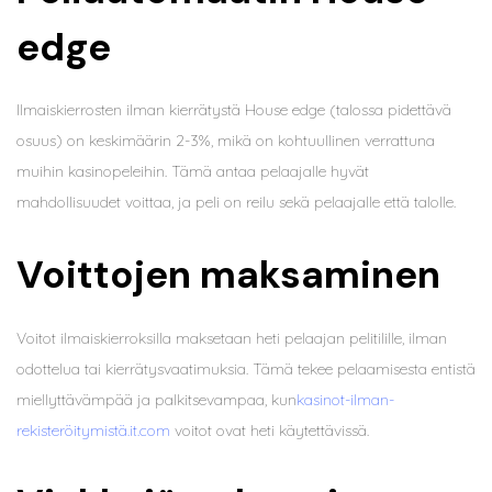
edge
Ilmaiskierrosten ilman kierrätystä House edge (talossa pidettävä
osuus) on keskimäärin 2-3%, mikä on kohtuullinen verrattuna
muihin kasinopeleihin. Tämä antaa pelaajalle hyvät
mahdollisuudet voittaa, ja peli on reilu sekä pelaajalle että talolle.
Voittojen maksaminen
Voitot ilmaiskierroksilla maksetaan heti pelaajan pelitilille, ilman
odottelua tai kierrätysvaatimuksia. Tämä tekee pelaamisesta entistä
miellyttävämpää ja palkitsevampaa, kun
kasinot-ilman-
rekisteröitymistä.it.com
voitot ovat heti käytettävissä.