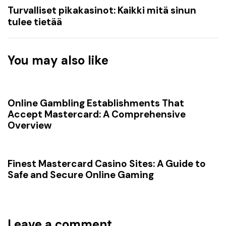
s
x
Turvalliset pikakasinot: Kaikki mitä sinun
A
t
tulee tietää
r
A
t
r
i
t
You may also like
c
i
l
c
5 hours ago
Uncategorized
e
l
e
Online Gambling Establishments That
Accept Mastercard: A Comprehensive
Overview
14 hours ago
Uncategorized
Finest Mastercard Casino Sites: A Guide to
Safe and Secure Online Gaming
Leave a comment