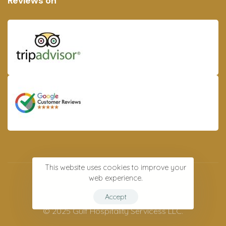
Reviews on
This website uses cookies to improve your
web experience.
Terms & Conditions
Privacy Policy
Contact
Accept
© 2025 Gulf Hospitality Servicess LLC.