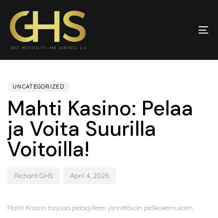
Skip
Skip
links
to
primary
To
navigation
na
Skip
PUBLISHED
Author
Published
to
IN:
on:
content
UNCATEGORIZED
Mahti Kasino: Pelaa
ja Voita Suurilla
Voitoilla!
Richard GHS
April 4, 2026
Mahti Kasino tarjoaa pelaajilleen jännittävän pelikokemuksen,