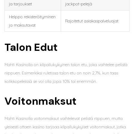
ja tarjoukset
jackpot-pelejä
Helppo rekisteröityminen
Rajoitetut asiakaspalveluajat
ja maksutavat
Talon Edut
Mahti Kasinolla on kilpailukykyinen talon etu, joka vaihtelee pelistä
riippuen. Esimerkiksi ruletissa talon etu on noin 2,7%, kun taas
kolikkopeleissä se voi olla jopa 10% tai enemmän.
Voitonmaksut
Mahti Kasinolla voitonmaksut vaihtelevat pelistä riippuen, mutta
yleisesti ottaen kasino tarjoaa kilpailukykyiset voitonmaksut, jotka