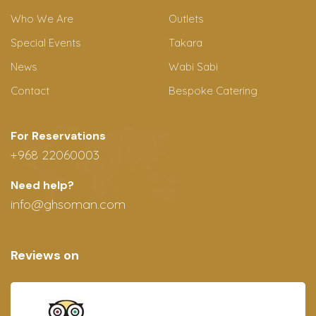
Who We Are
Outlets
Special Events
Takara
News
Wabi Sabi
Contact
Bespoke Catering
For Reservations
+968 22060003
Need help?
info@ghsoman.com
Reviews on