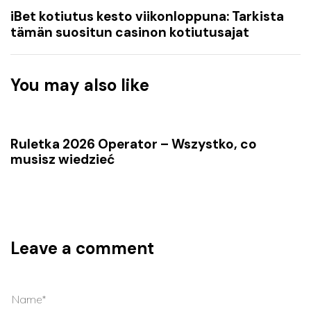
u
x
iBet kotiutus kesto viikonloppuna: Tarkista
s
t
tämän suositun casinon kotiutusajat
A
A
r
r
t
t
You may also like
i
i
c
c
2 minutes ago
Uncategorized
l
l
e
e
Ruletka 2026 Operator – Wszystko, co
musisz wiedzieć
3 hours ago
Uncategorized
Leave a comment