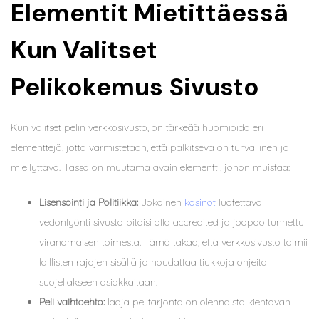
Elementit Mietittäessä
Kun Valitset
Pelikokemus Sivusto
Kun valitset pelin verkkosivusto, on tärkeää huomioida eri
elementtejä, jotta varmistetaan, että palkitseva on turvallinen ja
miellyttävä. Tässä on muutama avain elementti, johon muistaa:
Lisensointi ja Politiikka:
Jokainen
kasinot
luotettava
vedonlyönti sivusto pitäisi olla accredited ja joopoo tunnettu
viranomaisen toimesta. Tämä takaa, että verkkosivusto toimii
laillisten rajojen sisällä ja noudattaa tiukkoja ohjeita
suojellakseen asiakkaitaan.
Peli vaihtoehto:
laaja pelitarjonta on olennaista kiehtovan