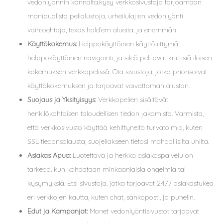
vedonlyönnin kannalta.kysy verkkosivustoja tarjoamaan
monipuolista pelialustoja, urheilulajien vedonlyönti
vaihtoehtoja, texas hold’em alueita, ja enemmän.
Käyttökokemus:
Helppokäyttöinen käyttöliittymä,
helppokäyttöinen navigointi, ja sileä peli ovat kriittisiä iloisen
kokemuksen verkkopelissä. Ota sivustoja, jotka priorisoivat
käyttökokemuksen ja tarjoavat vaivattoman alustan.
Suojaus ja Yksityisyys:
Verkkopelien sisältävät
henkilökohtaisen taloudellisen tiedon jakamista. Varmista,
että verkkosivusto käyttää kehittyneitä turvatoimia, kuten
SSL tiedonsalausta, suojellakseen tietosi mahdollisilta uhilta.
Asiakas Apua:
Luotettava ja herkkä asiakaspalvelu on
tärkeää, kun kohdataan minkäänlaisia ongelmia tai
kysymyksiä. Etsi sivustoja, jotka tarjoavat 24/7 asiakastukea
eri verkkojen kautta, kuten chat, sähköposti, ja puhelin.
Edut ja Kampanjat:
Monet vedonlyöntisivustot tarjoavat