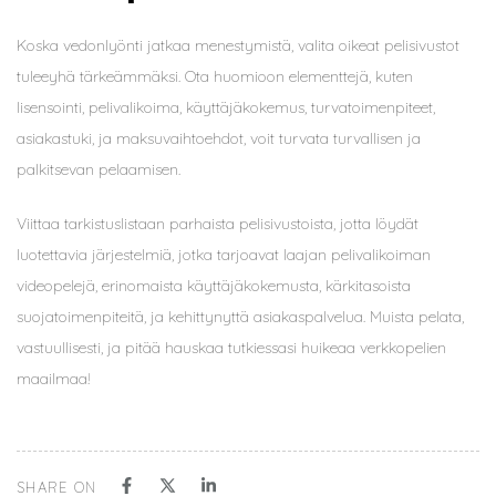
Koska vedonlyönti jatkaa menestymistä, valita oikeat pelisivustot
tuleeyhä tärkeämmäksi. Ota huomioon elementtejä, kuten
lisensointi, pelivalikoima, käyttäjäkokemus, turvatoimenpiteet,
asiakastuki, ja maksuvaihtoehdot, voit turvata turvallisen ja
palkitsevan pelaamisen.
Viittaa tarkistuslistaan parhaista pelisivustoista, jotta löydät
luotettavia järjestelmiä, jotka tarjoavat laajan pelivalikoiman
videopelejä, erinomaista käyttäjäkokemusta, kärkitasoista
suojatoimenpiteitä, ja kehittynyttä asiakaspalvelua. Muista pelata,
vastuullisesti, ja pitää hauskaa tutkiessasi huikeaa verkkopelien
maailmaa!
SHARE ON