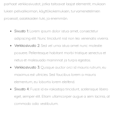
parhaat verkkosivustot, jotka taitoavat laajat elementit, mukaan
lukien pelivalikoiman, käyttökokemuksen, turvamenetelmien
prosessit, asiakkaiden tuki, ja enemmän.
Sivusto 1:
Lorem ipsum dolor istua amet, consectetur
adipiscing elit. Nunc tincidunt nisl non leo venenatis viverra.
Verkkosivusto 2:
Sed vel urna istua amet nunc molestie
posuere. Pellentesque habitant morbi tristique senectus et
netus et malesuada maininnat ja turpis egestas.
Verkkosivusto 3:
Quisque auctor orci id mauris rutrum, eu
maximus est ultricies. Sed faucibus lorem a mauris
elementum, eu lobortis lorem eleifend.
Sivusto 4:
Fusce id ex-rakastaja tincidunt, scelerisque libero
eget, semper elit. Etiam ullamcorper augue a sem lacinia, at
commodo odio vestibulum.