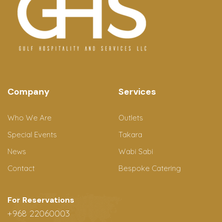
Company
Services
Who We Are
Outlets
Special Events
Takara
News
Wabi Sabi
Contact
Bespoke Catering
For Reservations
+968 22060003