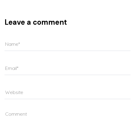
Leave a comment