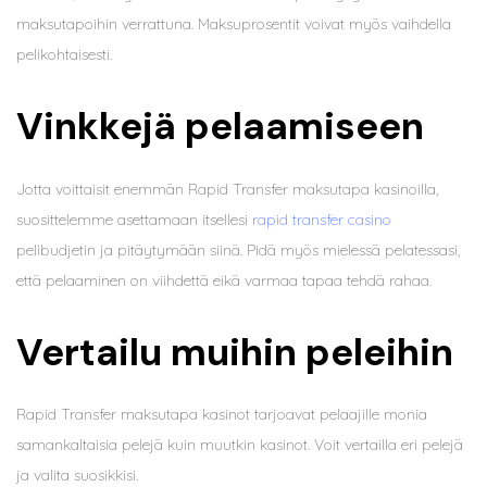
maksutapoihin verrattuna. Maksuprosentit voivat myös vaihdella
pelikohtaisesti.
Vinkkejä pelaamiseen
Jotta voittaisit enemmän Rapid Transfer maksutapa kasinoilla,
suosittelemme asettamaan itsellesi
rapid transfer casino
pelibudjetin ja pitäytymään siinä. Pidä myös mielessä pelatessasi,
että pelaaminen on viihdettä eikä varmaa tapaa tehdä rahaa.
Vertailu muihin peleihin
Rapid Transfer maksutapa kasinot tarjoavat pelaajille monia
samankaltaisia pelejä kuin muutkin kasinot. Voit vertailla eri pelejä
ja valita suosikkisi.