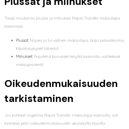
Plussat ja miinukset
Tässä muutamia plussia ja miinuksia Rapid Transfer maksutapa
kasinoissa:
Plussat:
Nopea ja turvallinen maksutapa, laaja pelivalikoima,
kilpailukykyiset taloedut
Miinukset:
Rajoitetut bonukset tietyillä kasinoilla, vaihtelevat
maksuprosentit
Oikeudenmukaisuuden
tarkistaminen
Jos kohtaat ongelmia Rapid Transfer maksutapa kasinoilla, voit
tarkistaa pelin oikeudenmukaisuuden seuraavilla tavoilla: