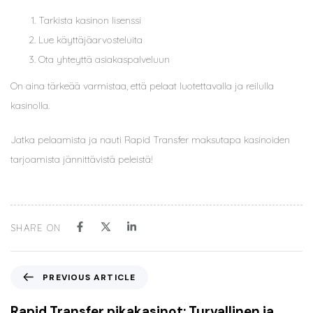
Tarkista kasinon lisenssi
Lue käyttäjäarvosteluita
Ota yhteyttä asiakaspalveluun
On aina tärkeää varmistaa, että pelaat luotettavalla ja reilulla
kasinolla.
Jatka pelaamista ja nauti Rapid Transfer maksutapa kasinoiden
tarjoamista jännittävistä peleistä!
SHARE ON
P
PREVIOUS ARTICLE
r
e
Rapid Transfer pikakasinot: Turvallinen ja