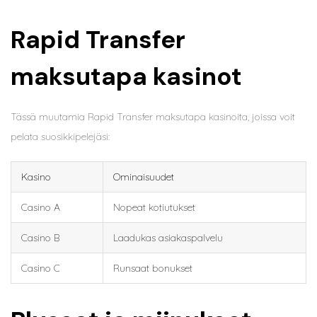
Rapid Transfer
maksutapa kasinot
Tässä muutamia Rapid Transfer maksutapa kasinoita, joissa voit
pelata suosikkipelejäsi:
Kasino
Ominaisuudet
Casino A
Nopeat kotiutukset
Casino B
Laadukas asiakaspalvelu
Casino C
Runsaat bonukset