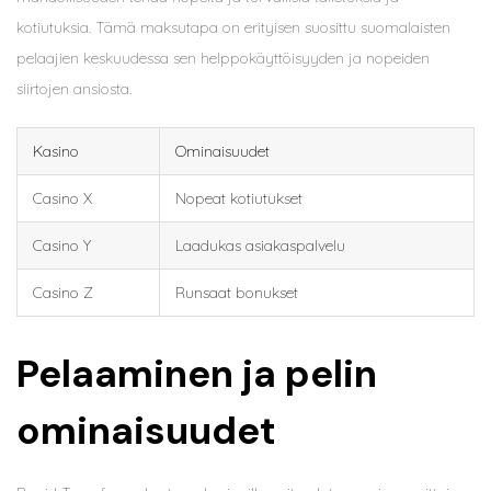
kotiutuksia. Tämä maksutapa on erityisen suosittu suomalaisten
pelaajien keskuudessa sen helppokäyttöisyyden ja nopeiden
siirtojen ansiosta.
Kasino
Ominaisuudet
Casino X
Nopeat kotiutukset
Casino Y
Laadukas asiakaspalvelu
Casino Z
Runsaat bonukset
Pelaaminen ja pelin
ominaisuudet