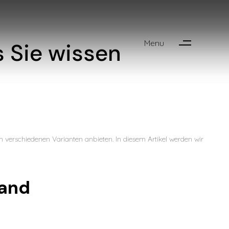
Menu
s Sie wissen
e in verschiedenen Varianten anbieten. In diesem Artikel werden wir
land