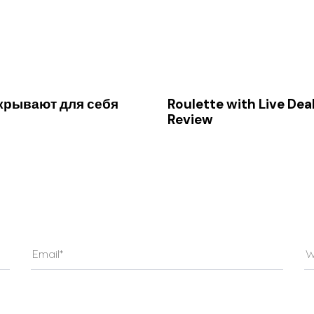
t
i
c
l
4 hours ago
Uncategorized
e
ткрывают для себя
Roulette with Live De
Review