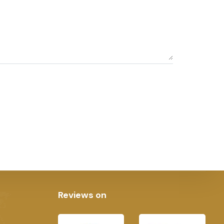
Reviews on