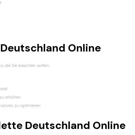
t
e Deutschland Online
s, die Sie beachten sollten:
passt
 zu erhöhen
chancen zu optimieren
lette Deutschland Online