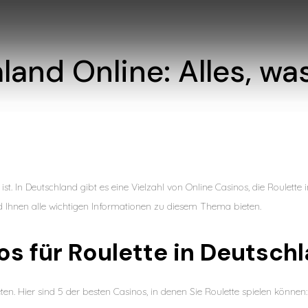
land Online: Alles, wa
 ist. In Deutschland gibt es eine Vielzahl von Online Casinos, die Roulett
 Ihnen alle wichtigen Informationen zu diesem Thema bieten.
os für Roulette in Deutsch
eten. Hier sind 5 der besten Casinos, in denen Sie Roulette spielen können: