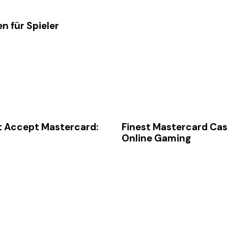
en für Spieler
15 hours ago
Uncategorized
t Accept Mastercard:
Finest Mastercard Casi
Online Gaming