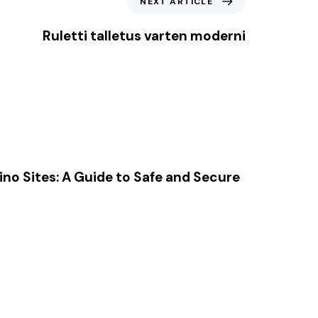
NEXT ARTICLE
e
x
Ruletti talletus varten moderni
t
A
r
t
i
c
l
e
no Sites: A Guide to Safe and Secure