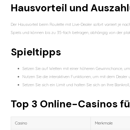
Hausvorteil und Auszah
Der Hausvorteil beim Roulette mit Live-Dealer sofort variiert je n
Spiels und können bis zu 35-fach betragen, abhängig von der plat
Spieltipps
Setzen Sie auf Wetten mit einer höheren Gewinnchance, um la
Nutzen Sie die interaktiven Funktionen, um mit dem Dealer 
Setzen Sie sich ein Limit und halten Sie sich an Ihre Bankro
Top 3 Online-Casinos fü
Casino
Merkmale