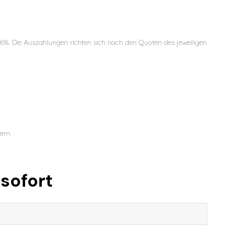
5,26%. Die Auszahlungen richten sich nach den Quoten des jeweiligen
ern.
 sofort