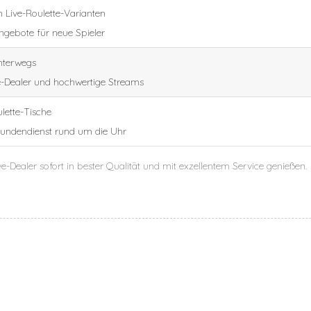
 Live-Roulette-Varianten
ngebote für neue Spieler
nterwegs
ve-Dealer und hochwertige Streams
ulette-Tische
Kundendienst rund um die Uhr
-Dealer sofort in bester Qualität und mit exzellentem Service genießen.