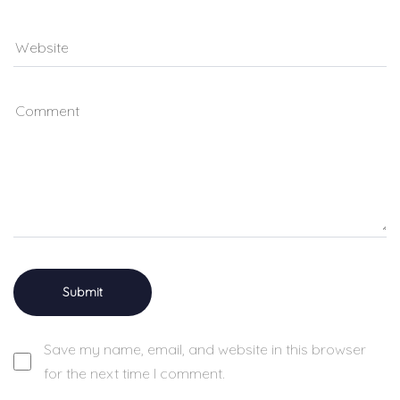
Save my name, email, and website in this browser
for the next time I comment.