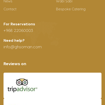
News
Wabi Sabi
Contact
Bespoke Catering
For Reservations
+968 22060003
Need help?
info@ghsoman.com
Reviews on