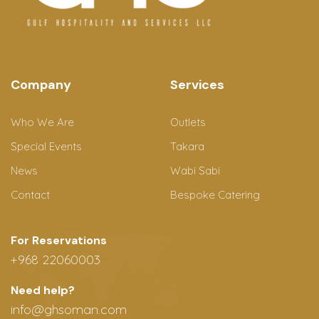
Company
Services
Who We Are
Outlets
Special Events
Takara
News
Wabi Sabi
Contact
Bespoke Catering
For Reservations
+968 22060003
Need help?
info@ghsoman.com