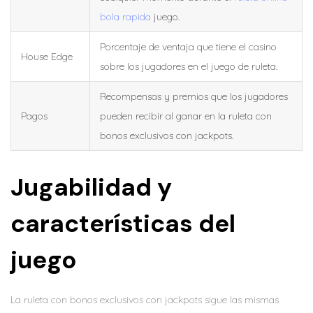
bola rapida
juego.
Porcentaje de ventaja que tiene el casino
House Edge
sobre los jugadores en el juego de ruleta.
Recompensas y premios que los jugadores
Pagos
pueden recibir al ganar en la ruleta con
bonos exclusivos con jackpots.
Jugabilidad y
características del
juego
La ruleta con bonos exclusivos con jackpots sigue las mismas