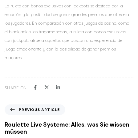
La ruleta con bonos exclusivos con jackpots se destaca por la
emoción y la posibilidad de ganar grandes premios que ofrece a
los jugadores. En comparación con otros juegos de casino, como
el blackjack o las tragamonedas, la ruleta con bonos exclusivos
con jackpots atrae a aquellos que buscan una experiencia de
juego emocionante y con la posibilidad de ganar premios
mayores.
SHARE ON
P
PREVIOUS ARTICLE
r
e
Roulette Live Systeme: Alles, was Sie wissen
v
müssen
i