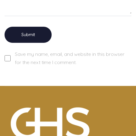
Save my name, email, and website in this browser
for the next time I comment.