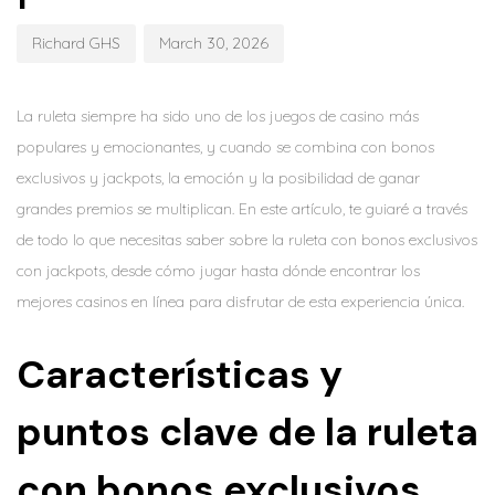
Richard GHS
March 30, 2026
La ruleta siempre ha sido uno de los juegos de casino más
populares y emocionantes, y cuando se combina con bonos
exclusivos y jackpots, la emoción y la posibilidad de ganar
grandes premios se multiplican. En este artículo, te guiaré a través
de todo lo que necesitas saber sobre la ruleta con bonos exclusivos
con jackpots, desde cómo jugar hasta
dónde encontrar los
mejores casinos en línea para disfrutar de esta experiencia única.
Características y
puntos clave de la ruleta
con bonos exclusivos