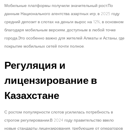
Мобильные платформы получили значительный рост.По
данным Национального агентства азартных игр, в 2025 году
средний депозит в слотах на деньги вырос на 12%, в основном
благодаря мобильным версиям, доступным в любой точке
города.Это особенно важно для жителей Алматы и Астаны, где
покрытие мобильных сетей почти полное.
Регуляция и
лицензирование в
Казахстане
С ростом популярности слотов усилилась потребность в
строгом регулировании.В 2024 году правительство ввело
новые стандарты лицензирования, требующие от операторов