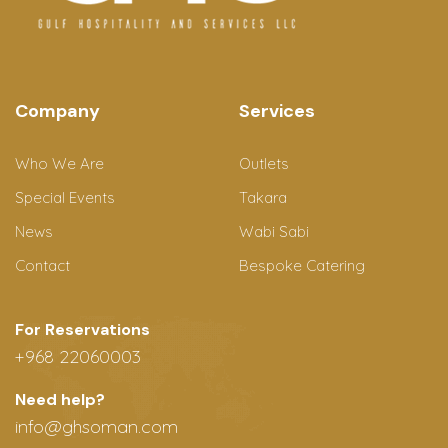
Company
Services
Who We Are
Outlets
Special Events
Takara
News
Wabi Sabi
Contact
Bespoke Catering
For Reservations
+968 22060003
Need help?
info@ghsoman.com