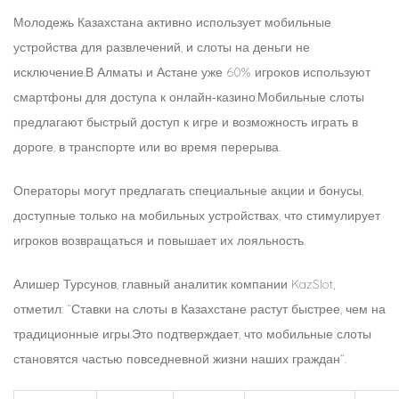
Молодежь Казахстана активно использует мобильные
устройства для развлечений, и слоты на деньги не
исключение.В Алматы и Астане уже 60% игроков используют
смартфоны для доступа к онлайн‑казино.Мобильные слоты
предлагают быстрый доступ к игре и возможность играть в
дороге, в транспорте или во время перерыва.
Операторы могут предлагать специальные акции и бонусы,
доступные только на мобильных устройствах, что стимулирует
игроков возвращаться и повышает их лояльность.
Алишер Турсунов, главный аналитик компании KazSlot,
отметил: “Ставки на слоты в Казахстане растут быстрее, чем на
традиционные игры.Это подтверждает, что мобильные слоты
становятся частью повседневной жизни наших граждан”.