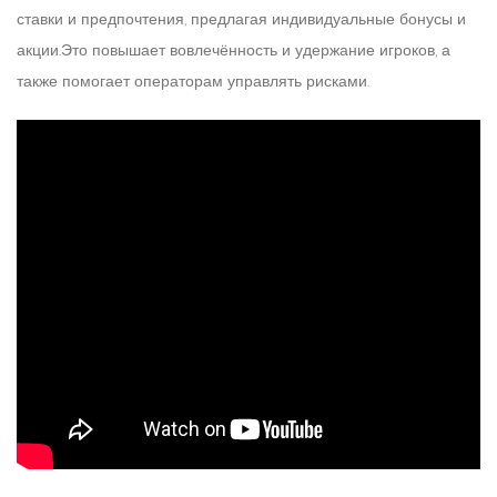
ставки и предпочтения, предлагая индивидуальные бонусы и
акции.Это повышает вовлечённость и удержание игроков, а
также помогает операторам управлять рисками.