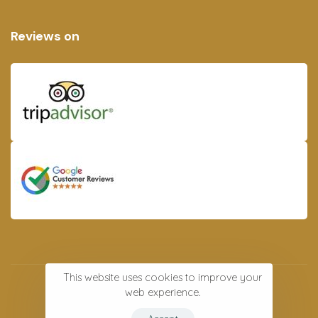
Reviews on
This website uses cookies to improve your
web experience.
Terms & Conditions
Privacy Policy
Contact