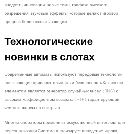
внедрять инновации: новые темы, графика высокого
разрешения, звуковые эффекты, которые делают игровой
процесс более захватывающим.
Технологические
новинки в слотах
Современные автоматы используют передовые технологии,
повышающие привлекательность и безопасность.Ключевым
элементом является генератор случайных чисел (RNG) с
высоким коэффициентом возврата (RTP), гарантирующий
честные шансы на выигрыш.
Многие операторы применяют искусственный интеллект для
персонализации.Система анализирует поведение игрока,