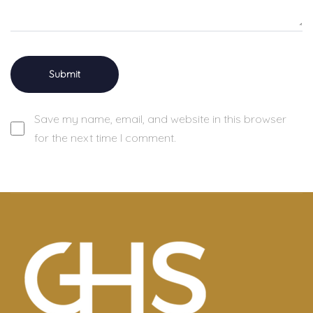
Save my name, email, and website in this browser
for the next time I comment.