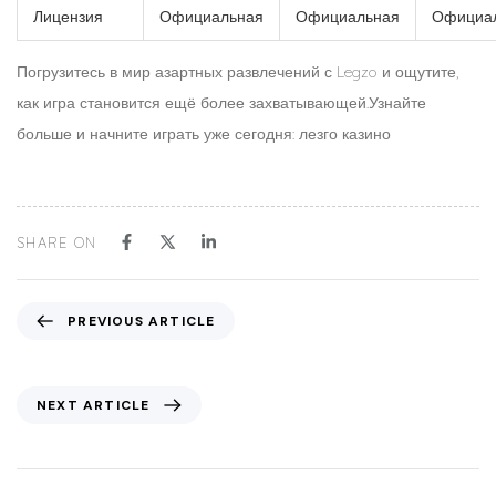
Лицензия
Официальная
Официальная
Официа
Погрузитесь в мир азартных развлечений с Legzo и ощутите,
как игра становится ещё более захватывающей.Узнайте
больше и начните играть уже сегодня: лезго казино
SHARE ON
P
PREVIOUS ARTICLE
r
e
v
N
NEXT ARTICLE
i
e
o
x
u
t
s