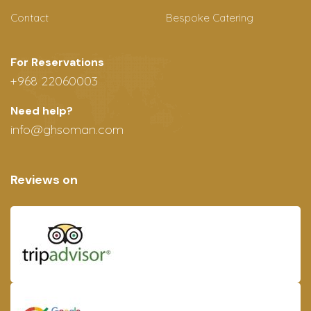
Contact
Bespoke Catering
For Reservations
+968 22060003
Need help?
info@ghsoman.com
Reviews on