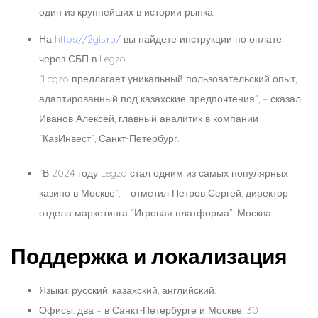
один из крупнейших в истории рынка.
На
https://2gis.ru/
вы найдете инструкции по оплате
через СБП в Legzo.
“Legzo предлагает уникальный пользовательский опыт,
адаптированный под казахские предпочтения”, – сказал
Иванов Алексей, главный аналитик в компании
“КазИнвест”, Санкт-Петербург.
“В 2024 году Legzo стал одним из самых популярных
казино в Москве”, – отметил Петров Сергей, директор
отдела маркетинга “Игровая платформа”, Москва.
Поддержка и локализация
Языки: русский, казахский, английский.
Офисы: два – в Санкт-Петербурге и Москве, 30