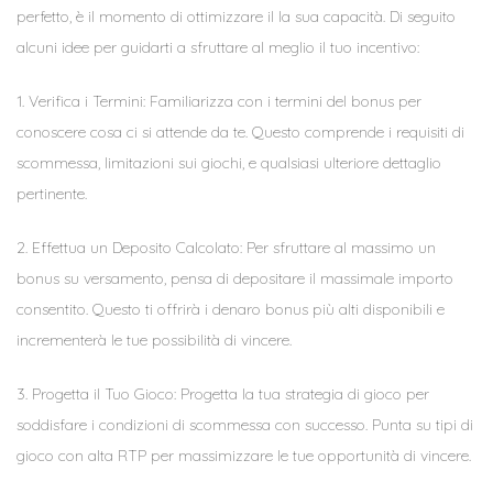
perfetto, è il momento di ottimizzare il la sua capacità. Di seguito
alcuni idee per guidarti a sfruttare al meglio il tuo incentivo:
1. Verifica i Termini: Familiarizza con i termini del bonus per
conoscere cosa ci si attende da te. Questo comprende i requisiti di
scommessa, limitazioni sui giochi, e qualsiasi ulteriore dettaglio
pertinente.
2. Effettua un Deposito Calcolato: Per sfruttare al massimo un
bonus su versamento, pensa di depositare il massimale importo
consentito. Questo ti offrirà i denaro bonus più alti disponibili e
incrementerà le tue possibilità di vincere.
3. Progetta il Tuo Gioco: Progetta la tua strategia di gioco per
soddisfare i condizioni di scommessa con successo. Punta su tipi di
gioco con alta RTP per massimizzare le tue opportunità di vincere.