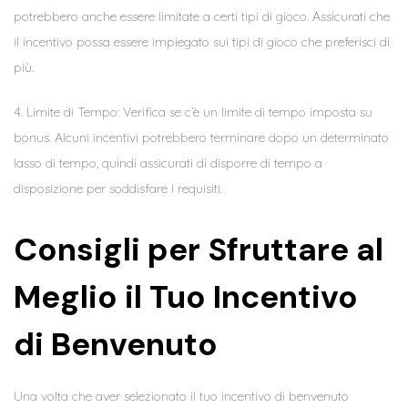
potrebbero anche essere limitate a certi tipi di gioco. Assicurati che
il incentivo possa essere impiegato sui tipi di gioco che preferisci di
più.
4. Limite di Tempo: Verifica se c’è un limite di tempo imposta su
bonus. Alcuni incentivi potrebbero terminare dopo un determinato
lasso di tempo, quindi assicurati di disporre di tempo a
disposizione per soddisfare i requisiti.
Consigli per Sfruttare al
Meglio il Tuo Incentivo
di Benvenuto
Una volta che aver selezionato il tuo incentivo di benvenuto