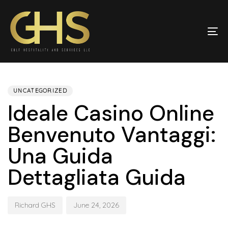
Skip
Skip
links
to
primary
To
navigation
na
Skip
PUBLISHED
Author
Published
to
IN:
on:
content
UNCATEGORIZED
Ideale Casino Online
Benvenuto Vantaggi:
Una Guida
Dettagliata Guida
Richard GHS
June 24, 2026