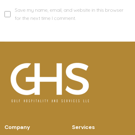
Save my name, email, and website in this browser
for the next time I comment.
Company
Services