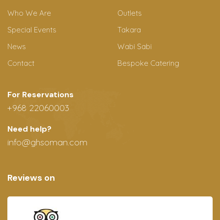
Who We Are
Outlets
Special Events
Takara
News
Wabi Sabi
Contact
Bespoke Catering
For Reservations
+968 22060003
Need help?
info@ghsoman.com
Reviews on