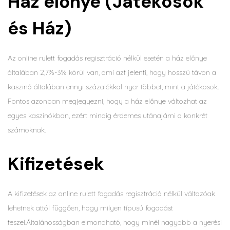
Ház előnye (Játékosok
és Ház)
Az online rulett fogadás regisztráció nélkül esetén a ház előnye
általában 2,7%-3% körül van, ami azt jelenti, hogy hosszú távon a
kaszinó általában ennyi százalékkal nyer többet, mint a játékosok.
Fontos azonban megjegyezni, hogy a ház előnye változhat az
egyes kaszinókban, ezért mindig érdemes utánajárni a konkrét
számoknak.
Kifizetések
A kifizetések az online rulett fogadás regisztráció nélkül változóak
lehetnek attól függően, hogy milyen típusú fogadást
teszel.Általánosságban elmondható, hogy minél nagyobb a nyerési