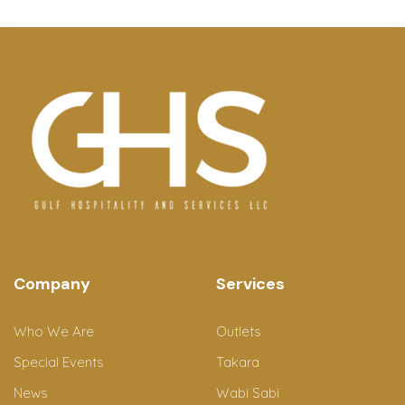
Company
Services
Who We Are
Outlets
Special Events
Takara
News
Wabi Sabi