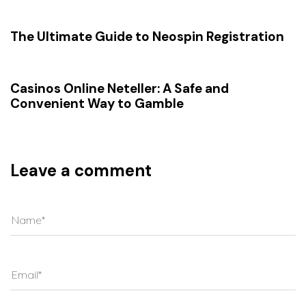
4 hours ago
Uncategorized
e
l
e
The Ultimate Guide to Neospin Registration
4 hours ago
Uncategorized
Casinos Online Neteller: A Safe and
Convenient Way to Gamble
Leave a comment