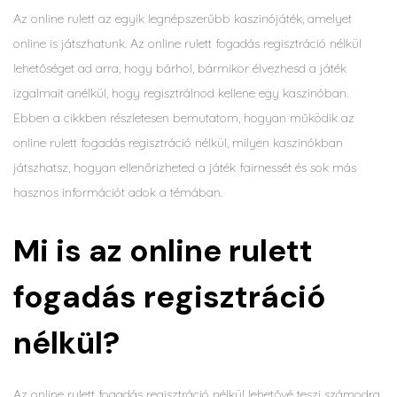
Az online rulett az egyik legnépszerűbb kaszinójáték, amelyet
online is játszhatunk. Az online rulett fogadás regisztráció nélkül
lehetőséget ad arra, hogy bárhol, bármikor élvezhesd a játék
izgalmait anélkül, hogy regisztrálnod kellene egy kaszinóban.
Ebben a cikkben részletesen bemutatom, hogyan működik az
online rulett fogadás regisztráció nélkül,
milyen kaszinókban
játszhatsz, hogyan ellenőrizheted a játék fairnessét és sok más
hasznos információt adok a témában.
Mi is az online rulett
fogadás regisztráció
nélkül?
Az online rulett fogadás regisztráció nélkül lehetővé teszi számodra,