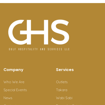
Company
Services
Who We Are
Outlets
Special Events
Takara
News
Wabi Sabi