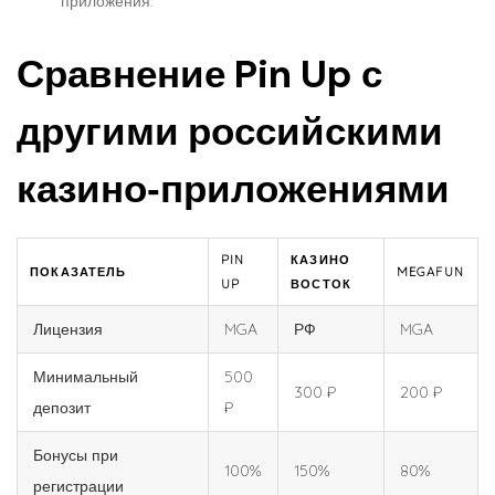
приложения.
Сравнение Pin Up с
другими российскими
казино‑приложениями
PIN
КАЗИНО
ПОКАЗАТЕЛЬ
MEGAFUN
UP
ВОСТОК
Лицензия
MGA
РФ
MGA
Минимальный
500
300 ₽
200 ₽
депозит
₽
Бонусы при
100%
150%
80%
регистрации