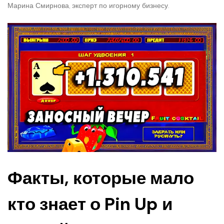
Марина Смирнова, эксперт по игорному бизнесу.
Факты, которые мало
кто знает о Pin Up и